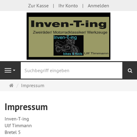
Zur Kasse
Ihr Konto
Anmelden
S
Navigation
Startseite
Impressum
Impressum
Inven-T-ing
Ulf Timmann
Bretel 5