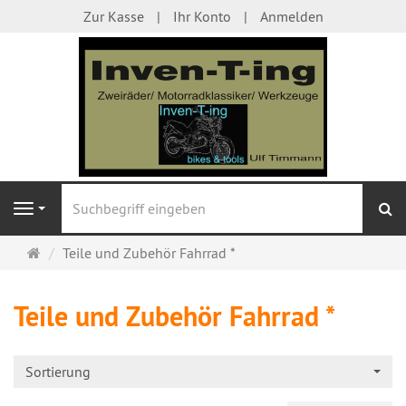
Zur Kasse
Ihr Konto
Anmelden
S
Navigation
Startseite
Teile und Zubehör Fahrrad *
Teile und Zubehör Fahrrad *
Sortierung